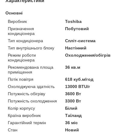
Характеристики
Основні
Виробник
Toshiba
Призначення
Побутовий
кондиціонера
Тип кондиціонера
Спліт-система
Тип внутрішнього блоку
Настінний
Режим роботи
Охолодження/обігрів
кондиціонера
Рекомендована площа
36 кв.м
приміщення
Потік повітря
618 куб.м/год
Охолоджуюча здатність
13000 BTU/г
Потужність обігріву
3600 Вт
Потужність охолодження
3300 Вт
Колір корпусу
Білий
Країна виробник
Таїланд
Гарантійний термін
36 міс
Стан
Новий