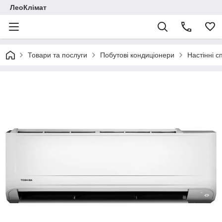
ЛеоКлімат
Товари та послуги
Побутові кондиціонери
Настінні с