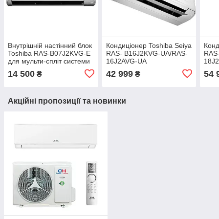
Внутрішній настінний блок
Кондиціонер Toshiba Seiya
Конд
Toshiba RAS-B07J2KVG-E
RAS- B16J2KVG-UA/RAS-
RAS
для мульти-спліт системи
16J2AVG-UA
18J
14 500
42 999
54 
₴
₴
Акційні пропозиції та новинки