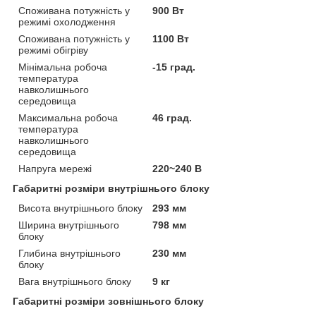
Споживана потужність у
900 Вт
режимі охолодження
Споживана потужність у
1100 Вт
режимі обігріву
Мінімальна робоча
-15 град.
температура
навколишнього
середовища
Максимальна робоча
46 град.
температура
навколишнього
середовища
Напруга мережі
220~240 В
Габаритні розміри внутрішнього блоку
Висота внутрішнього блоку
293 мм
Ширина внутрішнього
798 мм
блоку
Глибина внутрішнього
230 мм
блоку
Вага внутрішнього блоку
9 кг
Габаритні розміри зовнішнього блоку