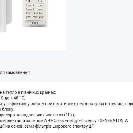
для замовлення
а тепло в північних країнах;
 до + 48 ° С;
у і ефективну роботу при негативних температурах на вулиці, піді
 блоку;
мпресора на наднизьких частотах (1Гц);
мплектація за типом А ++ Class Energy Efficiency - GENERATON V;
ї на основі семи фільтрів широкого спектру дії.