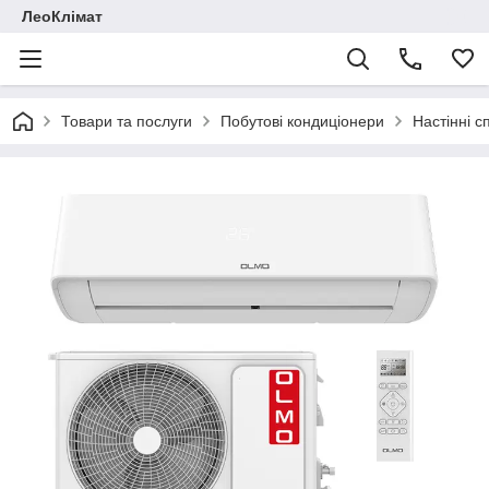
ЛеоКлімат
Товари та послуги
Побутові кондиціонери
Настінні с