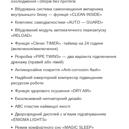
охолодження і обігрів без протягів
Вбудована система самоочищення випарника
внутрішнього блоку — функція «CLEAN INSIDE»
Комплекс самодіагностики «AUTO — GUARD»
Вбудований модуль автоматичного перезапуску
«RELOAD»
Функція «Сlever TIMER» -таймер на 24 години
(включення/виключення)
Розробка «PIPE TWINS» — два варіанта підключення
дренажу (правий або лівий)
Антикорозійне покриття «Anti-corrosion flash»
Надійний інверторний компресор підвищеним
ресурсом роботи
Функція здорового осушення «DRY AIR»
Ексклюзивний неповторний дизайн
ABC пластик найвищої якості
Дворозрядний дисплей c м’яким підсвічуванням
«ENIGMA LIGHTS»
Режим комфортного сну «MAGIC SLEEP»