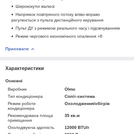
Ширококутні жалюзі
Напрямок повітряного потоку вліво-вправо
регулюється з пульта дистанційного керування
Пульт ДУ з режимом реального часу і підсвічуванням
Режим чергового економічного опалення +8
Приховати
Характеристики
Основні
Виробник
Olmo
Тип кондиціонера
Спліт-система
Режим роботи
Охолодження/обігрів
кондиціонера
Рекомендована площа
35 кв.м
приміщення
Охолоджуюча здатність
12000 BTU/г