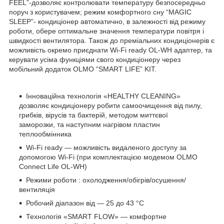
FEEL”-дозволяє контролювати температуру безпосередньо
поруч з користувачем; режим комфортного сну “MAGIC
SLEEP”- кондиціонер автоматично, в залежності від режиму
роботи, обере оптимальне значення температури повітря і
швидкості вентилятора. Також до преміальних кондиціонерів є
можливість окремо приєднати Wi-Fi ready OL-WH адаптер, та
керувати усіма функціями свого кондиціонеру через
мобільний додаток OLMO “SMART LIFE” KIT.
Інноваційна технологія «HEALTHY CLEANING»
дозволяє кондиціонеру робити самоочищення від пилу,
грибків, вірусів та бактерій, методом миттєвої
заморозки, та наступним нагрівом пластин
теплообмінника
Wi-Fi ready — можливість видаленого доступу за
допомогою Wi-Fi (при комплектацією модемом OLMO
Connect Life OL-WH)
Режими роботи : охолодження/обігрів/осушення/
вентиляція
Робочий діапазон від — 25 до 43 °C
Технологія «SMART FLOW» — комфортне