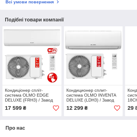
Всі умови повернення
Подібні товари компанії
Кондиціонер спліт-
Кондиционер сплит-
Конд
система OLMO EDGE
система OLMO INVENTA
сист
DELUXE (FRH3) / Завод
DELUXE (LDH3) / Завод
18CH
HITACHI / R32 / WIFI
HITACHI / R32 / ON/OFF
FI R
17 599
12 299
29 
₴
₴
Ready / INVERTER
Про нас