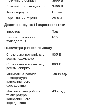
Потужність обігріву
3800 Вт
Потужність охолодження
3400 Вт
Колір корпусу
Білий
Гарантійний термін
24 міс
Додаткові функції і характеристики
Інвертор
Так
Використовуваний
R32
холодоагент
Параметри роботи приладу
Споживана потужність у
935 Вт
режимі охолодження
Споживана потужність у
863 Вт
режимі обігріву
Мінімальна робоча
-25 град.
температура
навколишнього
середовища
Максимальна робоча
43 град.
температура
навколишнього
середовища