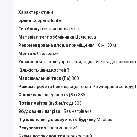
Характеристики
Бренд
Cooper&Hunter
Тип блоку
припливно-витяжна
Матеріал теплообмінника
Целюлоза
Рекомендована площа приміщення
106-130 м²
Монтаж
Стельовий
Управління
панель управління, підключення до розумног
Кількість швидкостей
3
Максимальний тиск (Па)
360
Режими роботи
Рекуперація тепла, Рекуперація холоду, 
Споживана потужність (Вт)
335
Потік повітря (куб. м/год)
800
Вбудований нагрівач
Без нагрівача
Підключення до розумного будинку
Modbus
Рекуператор
Пластинчастий
Схема потоку
повітря
перехресний