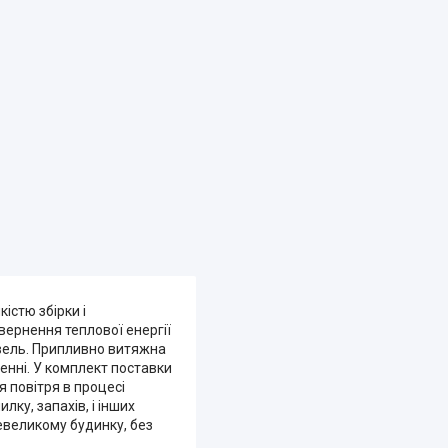
істю збірки і
вернення теплової енергії
дівель. Припливно витяжна
енні. У комплект поставки
 повітря в процесі
ку, запахів, і інших
невеликому будинку, без