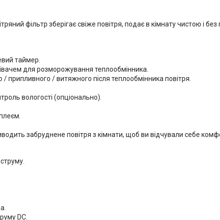
тряний фільтр зберігає свіже повітря, подає в кімнату чистою і без 
евий таймер.
рівачем для розморожування теплообмінника.
 / припливного / витяжного після теплообмінника повітря.
нтроль вологості (опціонально).
плеєм.
виводить забруднене повітря з кімнати, щоб ви відчували себе комфо
 струму.
а.
труму DС.