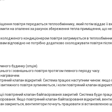
міщення повітря передається теплообміннику, який потім віддає її 
ономити на опаленні за рахунок збереження тепла приміщення, що 
 охолодженого кондиціонером повітря затримується в теплообмінни
 вам відповідно не потрібно додатково охолоджувати повітря післ
много будинку (опція).
ього і зовнішнього повітря протягом певного періоду часу.
 нагрівачем.
вітряний клапан відкритий. Система працює наступним чином: якщо
і витяжного повітря зупиняються, і коли повітряний клапан відкриє
ації повітряний клапан байпасірованія закритий. Система буде пра
сірованія. Якщо повітряний клапан байпасірованія відкритий, вент
апан закриється, вентилятори почнуть працювати зі встановленою 