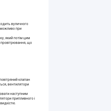
входить вуличного
неможливо при
ку, який потім цим
я провітрювання, що
 повітряний клапан
ться, вентилятори
цювати наступним
илятори припливного і
швидкістю.