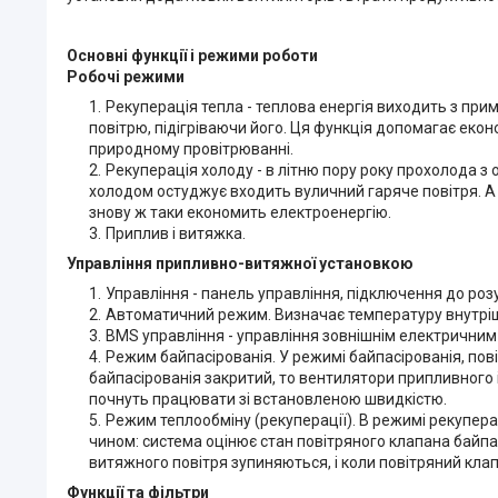
Основні функції і режими роботи
Робочі режими
Рекуперація тепла - теплова енергія виходить з при
повітрю, підігріваючи його. Ця функція допомагає ек
природному провітрюванні.
Рекуперація холоду - в літню пору року прохолода з
холодом остуджує входить вуличний гаряче повітря. А
знову ж таки економить електроенергію.
Приплив і витяжка.
Управління припливно-витяжної установкою
Управління - панель управління, підключення до розу
Автоматичний режим. Визначає температуру внутрішн
BMS управління - управління зовнішнім електричним
Режим байпасірованія. У режимі байпасірованія, по
байпасірованія закритий, то вентилятори припливного 
почнуть працювати зі встановленою швидкістю.
Режим теплообміну (рекуперації). В режимі рекупер
чином: система оцінює стан повітряного клапана байпа
витяжного повітря зупиняються, і коли повітряний кл
Функції та фільтри