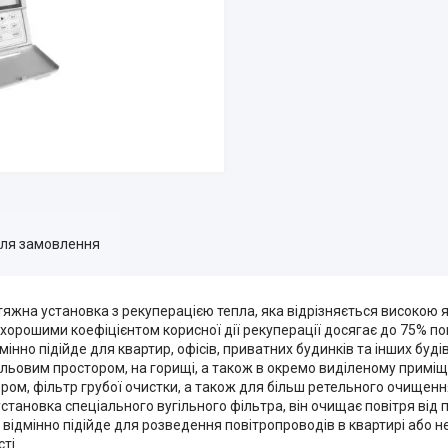
для замовлення
жна установка з рекуперацією тепла, яка відрізняється високою як
хорошими коефіцієнтом корисної дії рекуперації досягає до 75% по
мінно підійде для квартир, офісів, приватних будинків та інших бу
льовим простором, на горищі, а також в окремо виділеному приміщ
ом, фільтр грубої очистки, а також для більш ретельного очищення
ановка спеціального вугільного фільтра, він очищає повітря від пил
 відмінно підійде для розведення повітропроводів в квартирі або 
ті.