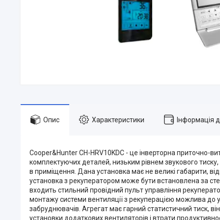
Опис
Характеристики
Інформація 
Cooper&Hunter CH-HRV10KDC - це інверторна приточно-витя
комплектуючих деталей, низьким рівнем звукового тиску, 
в приміщення. Дана установка має не великі габарити, від
установка з рекуператором може бути встановлена за сте
входить стильний провідний пульт управління рекуператор
монтажу системи вентиляції з рекуперацією можлива до уст
забруднювачів. Агрегат має гарний статистичний тиск, він
установки додаткових вентиляторів і втрати продуктивнос