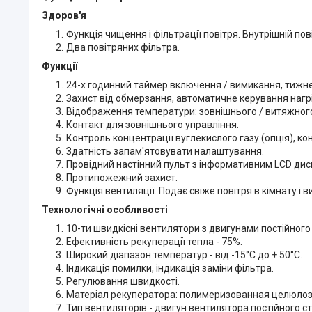
Здоров'я
Функція чищення і фільтрації повітря. Внутрішній пові
Два повітряних фільтра.
Функції
24-х годинний таймер включення / вимикання, тижн
Захист від обмерзання, автоматичне керування наг
Відображення температури: зовнішнього / витяжного
Контакт для зовнішнього управління.
Контроль концентрації вуглекислого газу (опція), ко
Здатність запам'ятовувати налаштування.
Провідний настінний пульт з інформативним LCD дис
Протипожежний захист.
Функція вентиляції. Подає свіже повітря в кімнату і 
Технологічні особливості
10-ти швидкісні вентилятори з двигунами постійного
Ефективність рекуперації тепла - 75%.
Широкий діапазон температур - від -15°C до + 50°C.
Індикація помилки, індикація заміни фільтра.
Регулювання швидкості.
Матеріал рекуператора: полимеризованная целюлоз
Тип вентиляторів - двигун вентилятора постійного с