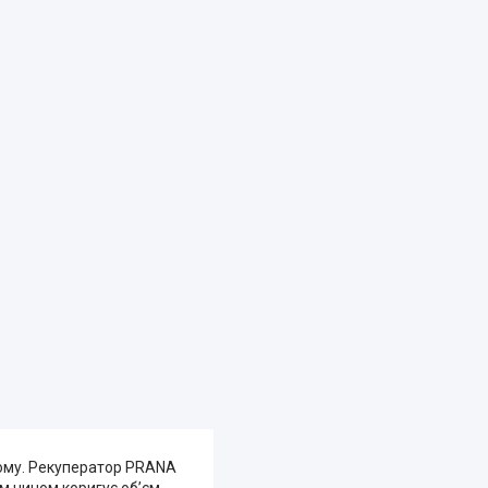
дому. Рекуператор PRANA
м чином коригує об’єм