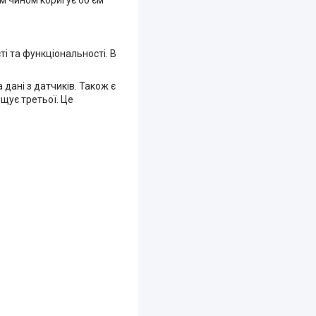
і та функціональності. В
дані з датчиків. Також є
щує третьої. Це