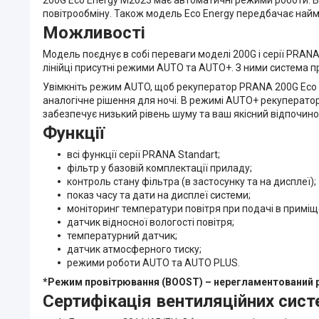
повітрообміну. Також модель Eco Energy передбачає най
Можливості
Модель поєднує в собі переваги моделі 200G і серії PRAN
лінійці присутні режими AUTO та AUTO+. З ними система 
Увімкніть режим AUTO, щоб рекуператор PRANA 200G Eco E
аналогічне рішення для ночі. В режимі AUTO+ рекуперато
забезпечує низький рівень шуму та ваш якісний відпочино
Функції
всі функції серії PRANA Standart;
фільтр у базовій комплектації приладу;
контроль стану фільтра (в застосунку та на дисплеї);
показ часу та дати на дисплеї системи;
моніторинг температури повітря при подачі в приміщ
датчик відносної вологості повітря;
температурний датчик;
датчик атмосферного тиску;
режими роботи AUTO та AUTO PLUS.
*Режим провітрювання (BOOST) – нерегламентований р
Сертифікація вентиляційних сис