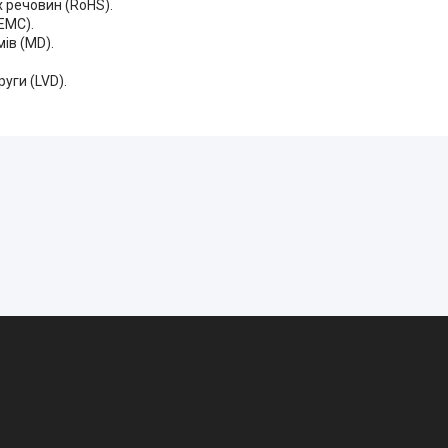
 речовин (RoHS).
EMC).
ів (MD).
уги (LVD).