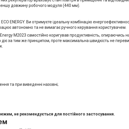
меншу довжину робочого модуля (440 мм).
A ECO ENERGY. Ви отримуєте ідеальну комбінацію енергоефективност
працює автономно та не вимагає ручного керування користувачем.
nergy M2023 самостійно коригував продуктивність, опираючись на 
р діє за тим же принципом, проте максимальна швидкість не переви
к.
ення та при виведенні назовні;
ежим, не рекомендується для постійного застосування.
тем