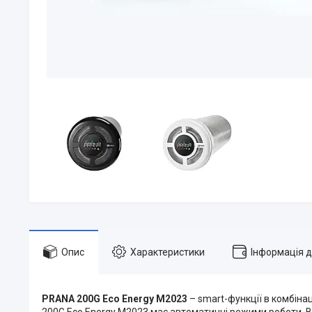
Опис
Характеристики
Інформація 
PRANA 200G Eco Energy M2023
– smart-функції в комбін
200G Eco Energy M2023 має автоматичні режими роботи. В 