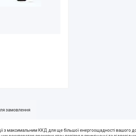
для замовлення
ації з максимальним ККД для ще більшої енергоощадності вашого 
них рекуператор враховує стан повітря в приміщенні та відповідни