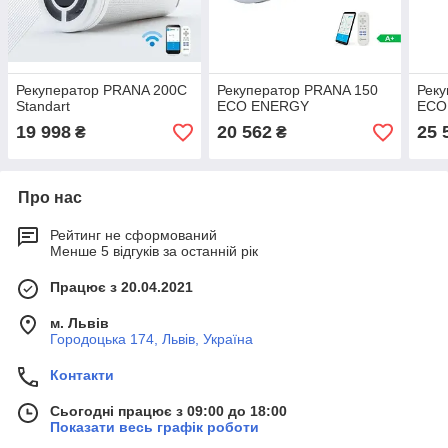
Рекуператор PRANA 200C
Рекуператор PRANA 150
Рек
Standart
ECO ENERGY
ECO
19 998
20 562
25 
₴
₴
Про нас
Рейтинг не сформований
Менше 5 відгуків за останній рік
Працює з 20.04.2021
м. Львів
Городоцька 174, Львів, Україна
Контакти
Сьогодні працює з 09:00 до 18:00
Показати весь графік роботи