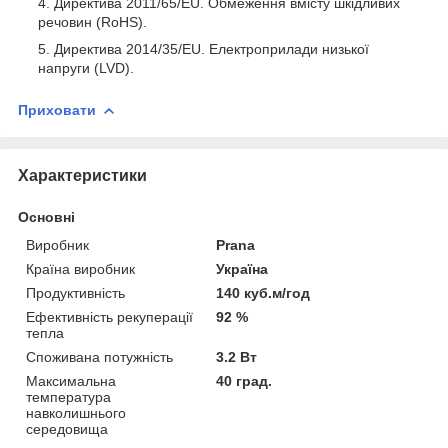
Директива 2011/65/EU. Обмеження вмісту шкідливих
речовин (RoHS).
Директива 2014/35/EU. Електроприлади низької
напруги (LVD).
Приховати
Характеристики
Основні
Виробник
Prana
Країна виробник
Україна
Продуктивність
140 куб.м/год
Ефективність рекуперації
92 %
тепла
Споживана потужність
3.2 Вт
Максимальна
40 град.
температура
навколишнього
середовища