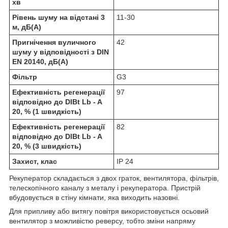
хв
Рівень шуму на відстані 3
11-30
м, дБ(А)
Пригнічення вуличного
42
шуму у відповідності з DIN
EN 20140, дБ(А)
Фільтр
G3
Ефективність регенерації
97
відповідно до DIBt Lb - A
20, % (1 швидкість)
Ефективність регенерації
82
відповідно до DIBt Lb - A
20, % (3 швидкість)
Захист, клас
IP 24
Рекуператор складається з двох граток, вентилятора, фільтрів,
телескопічного каналу з металу і рекуператора. Пристрій
вбудовується в стіну кімнати, яка виходить назовні.
Для припливу або витягу повітря використовується осьовий
вентилятор з можливістю реверсу, тобто зміни напряму