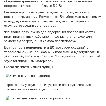
обертання крильчатки. У цього вентилятора дуже низьке
енергоспоживання - не більше 5,2 Вт.
Рекуператор служить для передачі тепла від витяжного
повітря припливному. Рекуператор Блауберг має дуже велику
площу, що контактує з повітрям, завдяки шестигранній
структурі осередків регенератора.
Фільтрація призначена для відвертання попадання часток
пилу, пилку і інших забруднення до кімнати, а також для
захисту від забруднення самого провітрювача.
Вентилятор
з реверсивним ЕС-мотором
схований в
телескопічному каналі. Довжину його можна відрегулювати в
діапазоні від 250 мм до 475 мм. Усередині канал ізольований
звукопоглинальним матеріалом.
Особливості конструкції
Просте обслуговування. Внутрішній блок відкривається
легким натисканням з двох сторін.