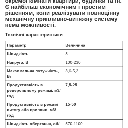
окремої кімнати квартири, будинки та ін.
Є найбільш економічним і простим
рішенням, коли реалізувати повноцінну
механічну припливно-витяжну систему
нема можливості.
Технічні характеристики
Параметр
Величина
Швидкість
3
Напруга, В
100-230
Максимальна потужність,
3,6-5,2
Вт
Продуктивність в
7,5-25
реверсивному режимі, м
3
/
год
Продуктивність в режимі
15-50
витягу або приплив, м
3
/
год
Швидкість обертання, об/
570-1100