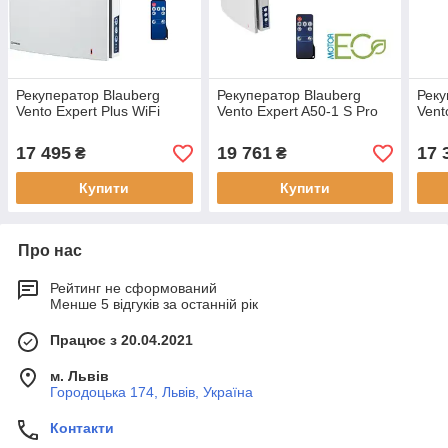
Рекуператор Blauberg
Рекуператор Blauberg
Реку
Vento Expert Plus WiFi
Vento Expert A50-1 S Pro
Vent
17 495
19 761
17 
₴
₴
Купити
Купити
Про нас
Рейтинг не сформований
Менше 5 відгуків за останній рік
Працює з 20.04.2021
м. Львів
Городоцька 174, Львів, Україна
Контакти