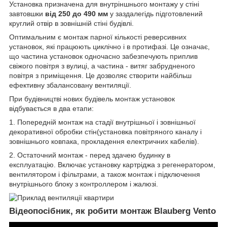
Установка призначена для внутріншнього монтажу у стіні
завтовшки
від 250 до 490 мм
у заздалегідь підготовлений
круглий отвір в зовнішній стіні будівлі.
Оптимальним є монтаж парної кількості реверсивних
установок, які працюють циклічно і в протифазі. Це означає,
що частина установок одночасно забезпечують приплив
свіжого повітря з вулиці, а частина - витяг забрудненого
повітря з приміщення. Це дозволяє створити найбільш
ефективну збалансовану вентиляції.
При будівництві нових будівель монтаж установок
відбувається в два етапи:
1. Попередній монтаж на стадії внутрішньої і зовнішньої
декоративної обробки стін(установка повітряного каналу і
зовнішнього ковпака, прокладення електричних кабелів).
2. Остаточний монтаж - перед здачею будинку в
експлуатацію. Включає установку картріджа з регенератором,
вентилятором і фільтрами, а також монтаж і підключення
внутрішнього блоку з контроллером і жалюзі.
Відеопосібник, як робити монтаж Blauberg Vento