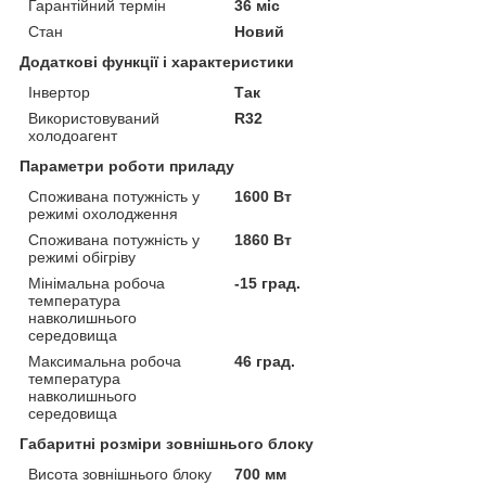
Гарантійний термін
36 міс
Стан
Новий
Додаткові функції і характеристики
Інвертор
Так
Використовуваний
R32
холодоагент
Параметри роботи приладу
Споживана потужність у
1600 Вт
режимі охолодження
Споживана потужність у
1860 Вт
режимі обігріву
Мінімальна робоча
-15 град.
температура
навколишнього
середовища
Максимальна робоча
46 град.
температура
навколишнього
середовища
Габаритні розміри зовнішнього блоку
Висота зовнішнього блоку
700 мм