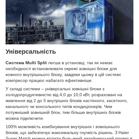
Універсальність
Система Multi Split
легша в установці, так як немає
необхідності встановлювати окремі зовнішні блоки для
кожного внутрішнього блоку, завдяки цьому в цій системі
компресор працює набагато ефективніше.
У складі системи – універсальні зовнішні блоки з
холодопродуктивністю від 4,0 до 10,0 кВт, розраховані на
живлення від 2 до 5 внутрішніх блоків настінного, касетного,
канального чи консольного типів кондиціонерів. Чим
потужніший зовнішній блок, тим більше внутрішніх блоків
можна підключити.
100% можливість комбінування внутрішніх і зовнішнього
блоків, що забезпечує максимальну гнучкість рішень. З Haier
Super Match можна втілити будь-який дизайнерський проект в