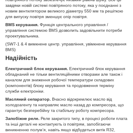
завдяки новій системі повітряного потоку, яка у поєднанні з
новим вентилятором великого діаметру 550 мм та решіткою
для випуску повітря зменшує опір повітря.
BMS керування.
Функція центрального управління /
управління системою BMS дозволить задовільнити потреби
проектувальника.
(SW7-1 & 4 вимкнене центр. управління, увімкнене керування
BMS)
Надійність
Електричний блок керування.
Електричний блок керування
обладнаний не тільки вентиляційними отворами але також і
каналом для зниження робочої температури складових
(компонентів) блоку керування та продовження терміну
служби електроніки.
Масляний сепаратор.
Вчасно відокремлює масло від
холодоагенту та направляє масло назад до компресора, що
гарантує безперебійну та стабільну роботу компресора.
Запобіжне реле.
Реле закритого типу, в процесі роботи плата
та інші деталі не контактують із повітрям, запобігаючи
виникненню полум’я, навіть якщо відбудеться витік R32,