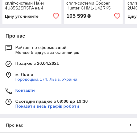
спліт-системи Haier
спліт-системи Cooper
сплі
4U85S2SR5FA на 4
Hunter CHML-U42RK5
2U4
внутрішніх блоки R-32
Outdoor unit(на 5
внут
105 599
₴
Ціну уточнюйте
Цін
внутрішніх блоків) R-32
Про нас
Рейтинг не сформований
Менше 5 відгуків за останній рік
Працює з 20.04.2021
м. Львів
Городоцька 174, Львів, Україна
Контакти
Сьогодні працює з 09:00 до 19:30
Показати весь графік роботи
Про нас