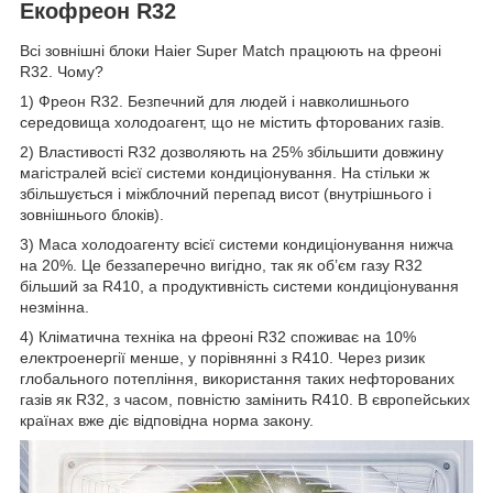
Екофреон R32
Всі зовнішні блоки Haier Super Match працюють на фреоні
R32. Чому?
1) Фреон R32. Безпечний для людей і навколишнього
середовища холодоагент, що не містить фторованих газів.
2) Властивості R32 дозволяють на 25% збільшити довжину
магістралей всієї системи кондиціонування. На стільки ж
збільшується і міжблочний перепад висот (внутрішнього і
зовнішнього блоків).
3) Маса холодоагенту всієї системи кондиціонування нижча
на 20%. Це беззаперечно вигідно, так як об’єм газу R32
більший за R410, а продуктивність системи кондиціонування
незмінна.
4) Кліматична техніка на фреоні R32 споживає на 10%
електроенергії менше, у порівнянні з R410. Через ризик
глобального потепління, використання таких нефторованих
газів як R32, з часом, повністю замінить R410. В європейських
країнах вже діє відповідна норма закону.