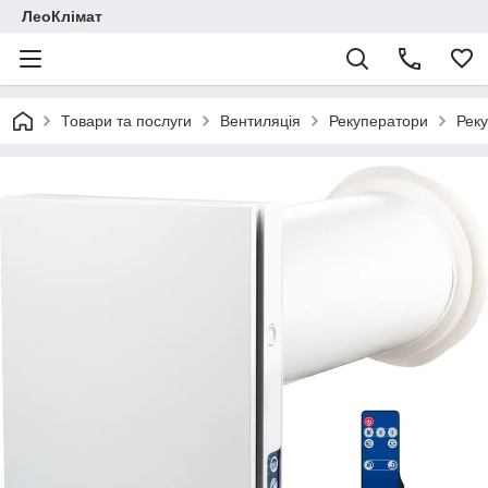
ЛеоКлімат
Товари та послуги
Вентиляція
Рекуператори
Реку