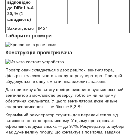
відповідно
до DIBt Lb-A
20, % (1
швидкість)
Захист, клас
IP 24
Габаритні розміри
Конструкція провітрювача
Провітрювач складається з двох решіток, вентилятора,
фільтрів, телескопічного каналу та рекуператора. Пристрій
вбудовується в стіну кімнати, яка виходить назовні.
Для припливу або витягу повітря використовується осьовий
вентилятор з можливістю реверсу, тобто зміни напряму
обертання крильчатки. У цього вентилятора дуже низьке
енергоспоживання — не більше 5,2 Вт.
Керамічний рекуператор служить для передачі тепла від
витяжного повітря припливному. У цьому провітрювачі
ефективність дуже висока — до 97%. Рекуператор Блауберг
має дуже велику площу, що контактує з повітрям, завдяки