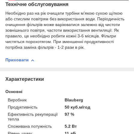
Технічне обслуговування
Необхідно раз на рік очищати турбіни м'якою сухою щіткою
або стислим повітрям без використання води. Періодичність
очищення фільтрів може варіюватися залежно від чистоти
зовнішнього повітря, частоти використання вентиляції. Як
правило, це необхідно робити кожні 3-6 місяців. Фільтри
чистяться порохотягом. При зменшенні продуктивності
потрібна заміна фільтрів - 1-2 рази в рік.
Приховати
Характеристики
Основні
Виробник
Blauberg
Продуктивність
50 куб.м/год
Ефективність рекуперації
97 %
тепла
Споживана потужність
5.2 Вт
Рівень шуму
11 дБ