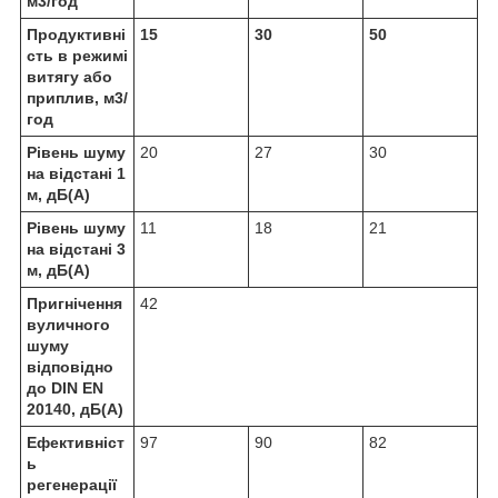
м
3
/год
Продуктивні
15
30
50
сть в режимі
витягу або
приплив, м
3
/
год
Рівень шуму
20
27
30
на відстані 1
м, дБ(А)
Рівень шуму
11
18
21
на відстані 3
м, дБ(А)
Пригнічення
42
вуличного
шуму
відповідно
до DIN EN
20140, дБ(А)
Ефективніст
97
90
82
ь
регенерації