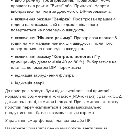
вибір режиму
Провітрювання
. Провітрювач може
працювати в режимі "Витяг" або "Приплив". Напрям
вибирається на платі за допомогою DIP-перемикача.
включення режиму "
Вечірка
". Провітрювач працює 4
години на максимальній швидкості, після чого
повертається на попередню швидкість.
включення "
Нічного режиму
". Провітрювач працює 8
годин на мінімальній найтихішій швидкості, після чого
повертається на попередню швидкість.
включення режиму "
Контроль вологості"
у
приміщенні(у діапазоні від 40 до 80 %). Вибирається на
платі за допомогою DIP- перемикача
індикація забруднення фільтра
індикація аварії
До пристрою можуть бути підключені зовнішні пристрої з
нормально розімкненим контактом(NO-контакт) : датчик CO2,
датчик вологості, вимикач і так далі. При замиканні контакту
пристрій перемикатиметься в режим максимальної
продуктивності. Датчики замовляються окремо.
Управління смартфоном, планшетом або ПК
Ви можете управляти режимами роботи вентиляції за