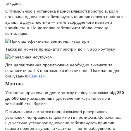
так далі.
Оптимальною є установка парної кількості пристроїв, коли
половина одночасно забезпечують приплив свіжого повітря з
вулиці, а друга частина — витяг забрудненого повітря з
приміщення. Це дозволяє забезпечити збалансовану
вентиляцію.
Також ви можете приєднати пристрій до ПК або ноутбуку
Для налаштування провітрювача необхідно викачати та
встановити на ПК програмне забезпечення. Посилання для
скачування:
Скачати
Монтаж
Установка призначена для монтажу в стіну завтовшки
від 250
до 500 мм
у заздалегідь підготовлений круглий отвір в
зовнішній стіні будівлі.
Оптимальним є монтаж парної кількості реверсивних
установок, які працюють циклічно і в протифазі. Це означає,
що частина установок одночасно забезпечують приплив
свіжого повітря з вулиці, а частина — витяг забрудненого