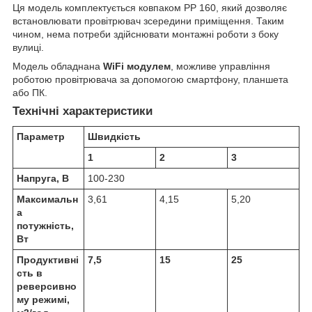
Ця модель комплектується ковпаком РР 160, який дозволяє
встановлювати провітрювач зсередини приміщення. Таким
чином, нема потреби здійснювати монтажні роботи з боку
вулиці.
Модель обладнана
WiFi модулем
, можливе управління
роботою провітрювача за допомогою смартфону, планшета
або ПК.
Технічні характеристики
Параметр
Швидкість
1
2
3
Напруга, В
100-230
Максимальн
3,61
4,15
5,20
а
потужність,
Вт
Продуктивні
7,5
15
25
сть в
реверсивно
му режимі,