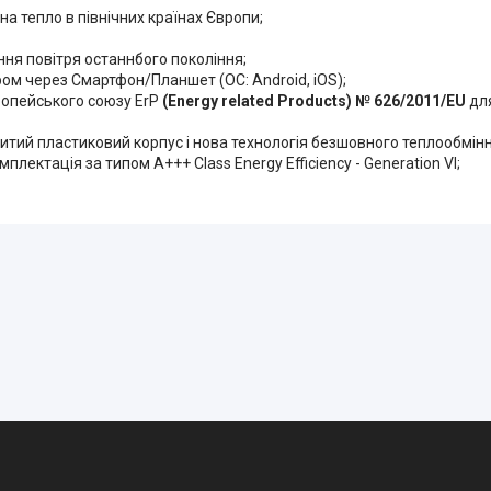
а тепло в північних країнах Європи;
ння повітря останнбого покоління;
ом через Смартфон/Планшет (ОС: Android, iOS);
вропейського союзу ErP
(Energy related Products) № 626/2011/EU
для
литий пластиковий корпус і нова технологія безшовного теплообмін
ектація за типом A+++ Class Energy Efficiency - Generation VI;