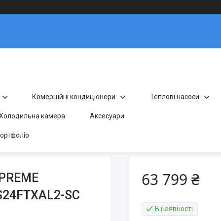
Комерційні кондиціонери
Теплові насоси
Холодильна камера
Аксесуари
ортфоліо
63 799 ₴
UPREME
-S24FTXAL2-SC
В наявності