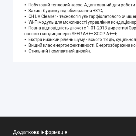
Побутовий тепловий насос. Адаптований для роботи н
Захист будинку від обмерзання +8°C;
CH UV Cleaner - технологія ультарфіолетового очище
Wi-Fi модуль для можливості управління кондиціонер
Повна відповідність діючої c 1-01-2013 директиві Є
насосів і кондиціонерів SEER A+++ SCOP A+++;
Екстра низький рівень шуму - всього 18 дБ, суцільно
Вищий клас енергоефективності. Енергозбережна компл
Стильний і компактний дизайн.
Додаткова інформація