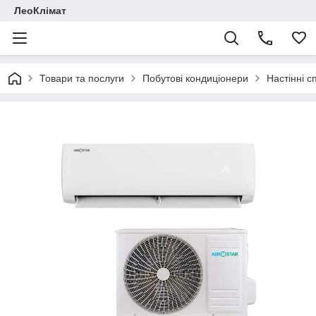
ЛеоКлімат
Товари та послуги
Побутові кондиціонери
Настінні с