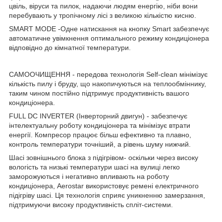
цвіль, віруси та пилок, надаючи людям енергію, ніби вони
перебувають у тропічному лісі з великою кількістю кисню.
SMART MODE -Одне натискання на кнопку Smart забезпечує
автоматичне увімкнення оптимального режиму кондиціонера
відповідно до кімнатної температури.
САМООЧИЩЕННЯ - передова технологія Self-clean мінімізує
кількість пилу і бруду, що накопичуються на теплообміннику,
таким чином постійно підтримує продуктивність вашого
кондиціонера.
FULL DC INVERTER (Інверторний двигун) - забезпечує
інтелектуальну роботу кондиціонера та мінімізує втрати
енергії. Компресор працює більш ефективно та плавно,
контроль температури точніший, а рівень шуму нижчий.
Шасі зовнішнього блока з підігрівом- оскільки через високу
вологість та низькі температури шасі на вулиці легко
заморожуються і негативно впливають на роботу
кондиціонера, Aerostar використовує ремені електричного
підігріву шасі. Ця технологія сприяє уникненню замерзання,
підтримуючи високу продуктивність спліт-системи.