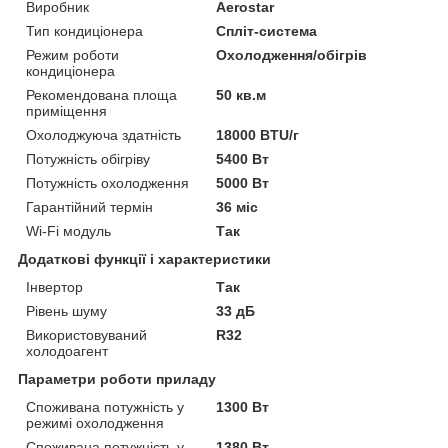
Виробник
Aerostar
Тип кондиціонера
Спліт-система
Режим роботи
Охолодження/обігрів
кондиціонера
Рекомендована площа
50 кв.м
приміщення
Охолоджуюча здатність
18000 BTU/г
Потужність обігріву
5400 Вт
Потужність охолодження
5000 Вт
Гарантійний термін
36 міс
Wi-Fi модуль
Так
Додаткові функції і характеристики
Інвертор
Так
Рівень шуму
33 дБ
Використовуваний
R32
холодоагент
Параметри роботи приладу
Споживана потужність у
1300 Вт
режимі охолодження
Споживана потужність у
1380 Вт