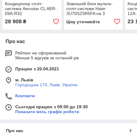
Кондиціонер спліт-
Зовнішній блок мульти-
Конд
система Aerostar CL AER-
спліт-системи Haier
сист
09A-R32
3U70S2SR5FA на 3
12A
внутрішніх блоки R-32
28 908
23 
₴
Ціну уточнюйте
Про нас
Рейтинг не сформований
Менше 5 відгуків за останній рік
Працює з 20.04.2021
м. Львів
Городоцька 174, Львів, Україна
Контакти
Сьогодні працює з 09:00 до 19:30
Показати весь графік роботи
Про нас