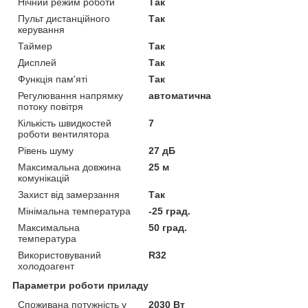
Нічний режим роботи
Так
Пульт дистанційного
Так
керування
Таймер
Так
Дисплей
Так
Функція пам'яті
Так
Регулювання напрямку
автоматична
потоку повітря
Кількість швидкостей
7
роботи вентилятора
Рівень шуму
27 дБ
Максимальна довжина
25 м
комунікацій
Захист від замерзання
Так
Мінімальна температура
-25 град.
Максимальна
50 град.
температура
Використовуваний
R32
холодоагент
Параметри роботи приладу
Споживана потужність у
2030 Вт