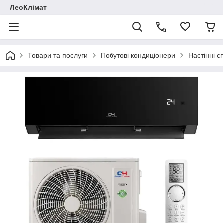
ЛеоКлімат
Товари та послуги
Побутові кондиціонери
Настінні с