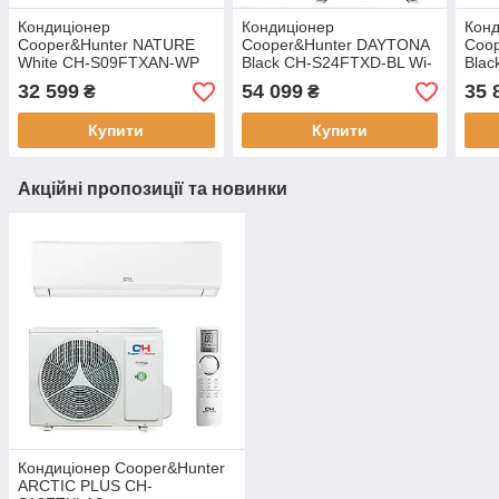
Кондиціонер
Кондиціонер
Конд
Cooper&Hunter NATURE
Cooper&Hunter DAYTONA
Coo
White CH-S09FTXAN-WP
Black CH-S24FTXD-BL Wi-
Bla
Fi
32 599
54 099
35 
₴
₴
Купити
Купити
Акційні пропозиції та новинки
Кондиціонер Cooper&Hunter
ARCTIC PLUS CH-