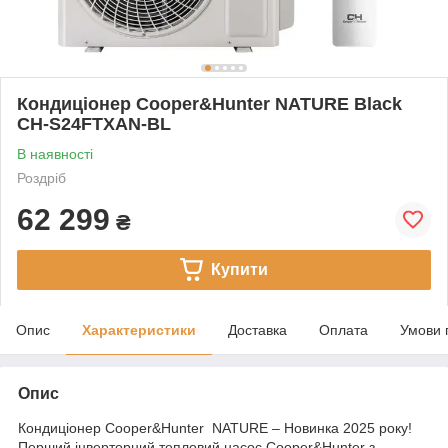
Кондиціонер Cooper&Hunter NATURE Black
CH-S24FTXAN-BL
В наявності
Роздріб
62 299
₴
Купити
Опис
Характеристики
Доставка
Оплата
Умови 
Опис
Кондиціонер Cooper&Hunter NATURE – Новинка 2025 року!
Перший інверторний тепловий насос Cooper&Hunter з