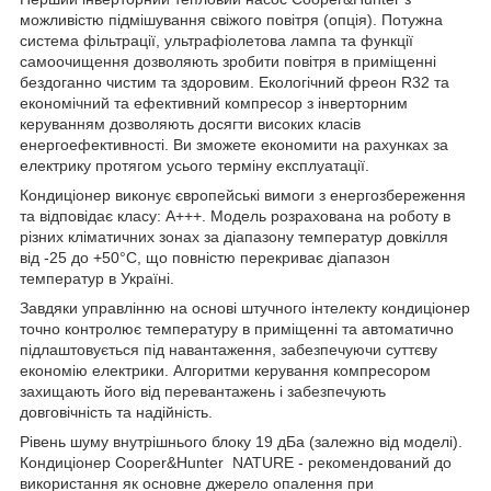
можливістю підмішування свіжого повітря (опція). Потужна
система фільтрації, ультрафіолетова лампа та функції
самоочищення дозволяють зробити повітря в приміщенні
бездоганно чистим та здоровим. Екологічний фреон R32 та
економічний та ефективний компресор з інверторним
керуванням дозволяють досягти високих класів
енергоефективності. Ви зможете економити на рахунках за
електрику протягом усього терміну експлуатації.
Кондиціонер виконує європейські вимоги з енергозбереження
та відповідає класу: A+++. Модель розрахована на роботу в
різних кліматичних зонах за діапазону температур довкілля
від -25 до +50°С, що повністю перекриває діапазон
температур в Україні.
Завдяки управлінню на основі штучного інтелекту кондиціонер
точно контролює температуру в приміщенні та автоматично
підлаштовується під навантаження, забезпечуючи суттєву
економію електрики. Алгоритми керування компресором
захищають його від перевантажень і забезпечують
довговічність та надійність.
Рівень шуму внутрішнього блоку 19 дБа (залежно від моделі).
Кондиціонер Cooper&Hunter NATURE - рекомендований до
використання як основне джерело опалення при