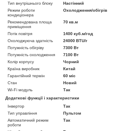
Тип внутрішнього блоку
Настінний
Режим роботи
Охолодження/обігрів
кондиціонера
Рекомендована площа
70 кв.м
приміщення
Потік повітря
1400 куб.м/год
Охолоджуюча здатність
24000 BTU/г
Потужність обігріву
7300 Вт
Потужність охолодження
7100 Вт
Колір корпусу
Чорний
Країна виробник
Китай
Гарантійний термін
60 міс
Стан
Новий
Wi-Fi модуль
Так
Додаткові функції і характеристики
Інвертор
Так
Тип управління
Пультом
Автоматичний режим
Так
роботи