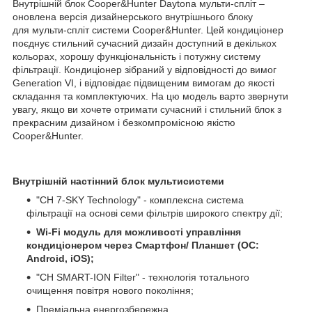
Внутрішній блок Cooper&Hunter Daytona мульти-спліт –
оновлена версія дизайнерського внутрішнього блоку
для мульти-спліт системи Cooper&Hunter. Цей кондиціонер
поєднує стильний сучасний дизайн доступний в декількох
кольорах, хорошу функціональність і потужну систему
фільтрації. Кондиціонер зібраний у відповідності до вимог
Generation VI, і відповідає підвищеним вимогам до якості
складання та комплектуючих. На цю модель варто звернути
увагу, якщо ви хочете отримати сучасний і стильний блок з
прекрасним дизайном і безкомпромісною якістю
Cooper&Hunter.
Внутрішній настінний блок мультисистеми
"CH 7-SKY Technology" - комплексна система
фільтрації на основі семи фільтрів широкого спектру дії;
Wi-Fi модуль для можливості управління
кондиціонером через Смартфон/ Планшет (ОС:
Android, iOS);
"CH SMART-ION Filter" - технологія тотального
очищення повітря нового покоління;
Преміальна енергозбережна