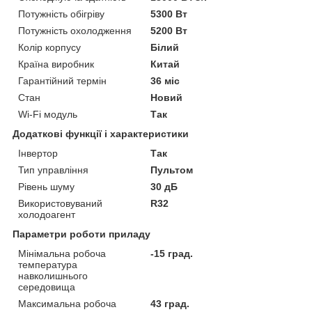
Потужність обігріву
5300 Вт
Потужність охолодження
5200 Вт
Колір корпусу
Білий
Країна виробник
Китай
Гарантійний термін
36 міс
Стан
Новий
Wi-Fi модуль
Так
Додаткові функції і характеристики
Інвертор
Так
Тип управління
Пультом
Рівень шуму
30 дБ
Використовуваний
R32
холодоагент
Параметри роботи приладу
Мінімальна робоча
-15 град.
температура
навколишнього
середовища
Максимальна робоча
43 град.