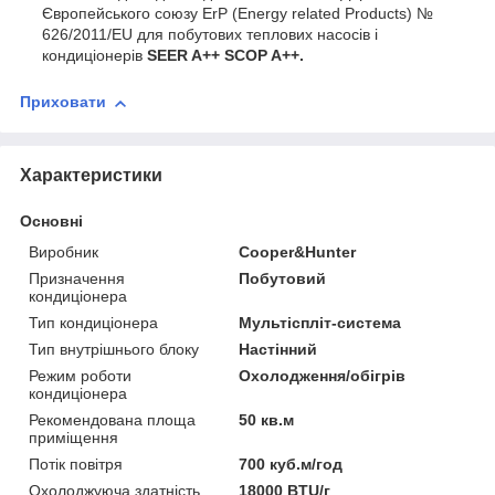
Європейського союзу ErP (Energy related Products) №
626/2011/EU для побутових теплових насосів і
кондиціонерів
SEER A++ SCOP A++.
Приховати
Характеристики
Основні
Виробник
Cooper&Hunter
Призначення
Побутовий
кондиціонера
Тип кондиціонера
Мультіспліт-система
Тип внутрішнього блоку
Настінний
Режим роботи
Охолодження/обігрів
кондиціонера
Рекомендована площа
50 кв.м
приміщення
Потік повітря
700 куб.м/год
Охолоджуюча здатність
18000 BTU/г