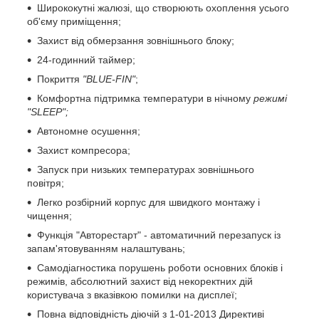
Ширококутні жалюзі, що створюють охоплення усього
об'єму приміщення;
Захист від обмерзання зовнішнього блоку;
24-годинний таймер;
Покриття
"BLUE-FIN"
;
Комфортна підтримка температури в нічному
режимі
"SLEEP";
Автономне осушення;
Захист компресора;
Запуск при низьких температурах зовнішнього
повітря;
Легко розбірний корпус для швидкого монтажу і
чищення;
Функція "Авторестарт" - автоматичний перезапуск із
запам'ятовуванням налаштувань;
Самодіагностика порушень роботи основних блоків і
режимів, абсолютний захист від некоректних дій
користувача з вказівкою помилки на дисплеї;
Повна відповідність діючій з 1-01-2013 Директиві