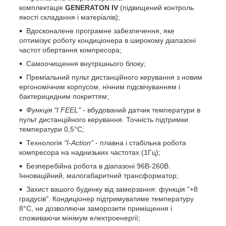
комплектація
GENERATON IV
(підвищений контроль
якості складання і матеріалів);
Вдосконалене програмне забезпечення, яке
оптимізує роботу кондиціонера в широкому діапазоні
частот обертання компресора;
Самоочищення внутрішнього блоку;
Преміальний пульт дистанційного керування з новим
ергономічним корпусом, нічним підсвічуванням і
бактерицидним покриттям;
Функція "I FEEL"
- вбудований датчик температури в
пульт дистанційного керування. Точність підтримки
температури 0,5°C;
Технологія
"I-Action"
- плавна і стабільна робота
компресора на наднизьких частотах (1Гц);
Безперебійна робота в діапазоні 96В-260В.
Інноваційний, малогабаритний трансформатор;
Захист вашого будинку від замерзання: функція "+8
градусів". Кондиціонер підтримуватиме температуру
8°C, не дозволяючи заморозити приміщення і
споживаючи мінімум електроенергії;