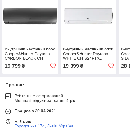
Внутрішній настінний блок
Внутрішній настінний блок
Внут
Cooper&Hunter Daytona
Cooper&Hunter Daytona
Coop
CARBON BLACK CH-
WHITE CH-S24FTXD-
SIL
S18FTXD-BL для мульти-
WP(I) для мульти-спліт
SC(I
19 799
19 399
28 
₴
₴
спліт системи
системи
сис
Про нас
Рейтинг не сформований
Менше 5 відгуків за останній рік
Працює з 20.04.2021
м. Львів
Городоцька 174, Львів, Україна