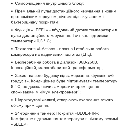
Самоочищення внутрішнього блоку;
Преміальний пульт дистанційного керування з новим
ергономічним корпусом, нічним підсвічуванням і
бактерицидну покриттям;
Функція «I FEEL» - вбудований датчик температури в
пульт дистанційного керування. Точність підтримки
температури 0,5 ° С;
Технологія «I-Action» - плавна і стабільна робота
компресора на наднизьких частотах (1Гц);
Безперебійна робота в діапазоні 96В-260В.
Інноваційний, малогабаритний трансформатор;
Захист вашого будинку від замерзання: функція «+8
градусів». Кондиціонер буде підтримувати температуру
8 ° С, не дозволяючи заморозити приміщення і
споживаючи мінімум електроенергії;
Ширококутові жалюзі, створюють охоплення всього
об'єму приміщення;
24-годинний таймер; Покриття «BLUE-FIN»;
Комфортне підтримання температури в нічному режимі
«SLEEP»;