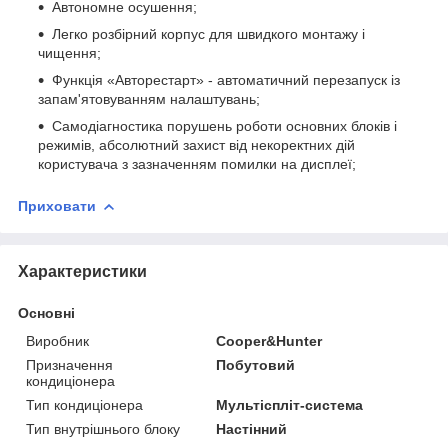
Автономне осушення;
Легко розбірний корпус для швидкого монтажу і
чищення;
Функція «Авторестарт» - автоматичний перезапуск із
запам'ятовуванням налаштувань;
Самодіагностика порушень роботи основних блоків і
режимів, абсолютний захист від некоректних дій
користувача з зазначенням помилки на дисплеї;
Приховати
Характеристики
Основні
Виробник
Cooper&Hunter
Призначення
Побутовий
кондиціонера
Тип кондиціонера
Мультіспліт-система
Тип внутрішнього блоку
Настінний