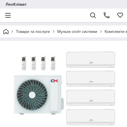
ЛеоКлімат
Товари та послуги
Мульти спліт системи
Комплекти м