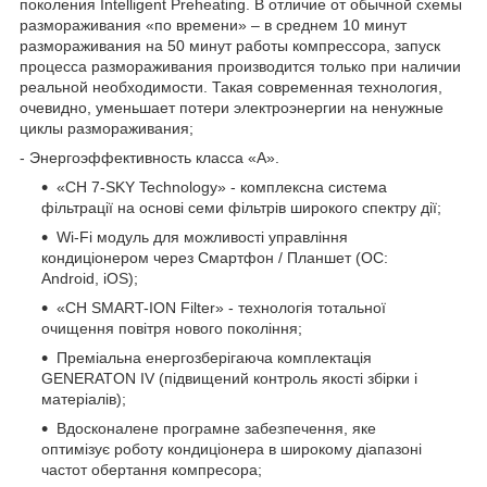
поколения Intelligent Preheating. В отличие от обычной схемы
размораживания «по времени» – в среднем 10 минут
размораживания на 50 минут работы компрессора, запуск
процесса размораживания производится только при наличии
реальной необходимости. Такая современная технология,
очевидно, уменьшает потери электроэнергии на ненужные
циклы размораживания;
- Энергоэффективность класса «А».
«CH 7-SKY Technology» - комплексна система
фільтрації на основі семи фільтрів широкого спектру дії;
Wi-Fi модуль для можливості управління
кондиціонером через Смартфон / Планшет (ОС:
Android, iOS);
«CH SMART-ION Filter» - технологія тотальної
очищення повітря нового покоління;
Преміальна енергозберігаюча комплектація
GENERATON IV (підвищений контроль якості збірки і
матеріалів);
Вдосконалене програмне забезпечення, яке
оптимізує роботу кондиціонера в широкому діапазоні
частот обертання компресора;