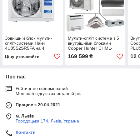
Зовнішній блок мульти-
Мульти-спліт система з 5
Внут
спліт-системи Haier
внутрішніми блоками
Coop
4U85S2SR5FA на 4
Cooper Hunter CHML-
PLU
внутрішніх блоки R-32
U42RK4 + CH-S09FTXF6
муль
169 599
12 
₴
Ціну уточнюйте
VITAL PLUS x 5 шт.
Про нас
Рейтинг не сформований
Менше 5 відгуків за останній рік
Працює з 20.04.2021
м. Львів
Городоцька 174, Львів, Україна
Контакти