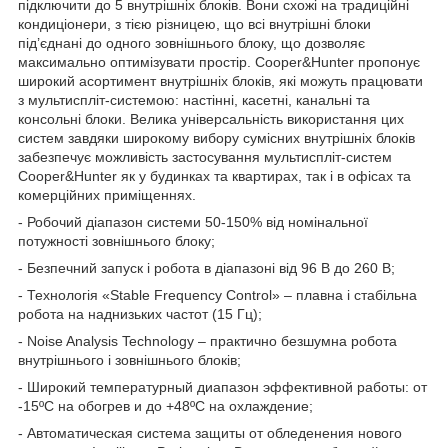
підключити до 5 внутрішніх блоків. Вони схожі на традиційні
кондиціонери, з тією різницею, що всі внутрішні блоки
під’єднані до одного зовнішнього блоку, що дозволяє
максимально оптимізувати простір. Cooper&Hunter пропонує
широкий асортимент внутрішніх блоків, які можуть працювати
з мультиспліт-системою: настінні, касетні, канальні та
консольні блоки. Велика універсальність використання цих
систем завдяки широкому вибору сумісних внутрішніх блоків
забезпечує можливість застосування мультиспліт-систем
Cooper&Hunter як у будинках та квартирах, так і в офісах та
комерційних приміщеннях.
- Робочий діапазон системи 50-150% від номінальної
потужності зовнішнього блоку;
- Безпечний запуск і робота в діапазоні від 96 В до 260 В;
- Технологія «Stable Frequency Control» – плавна і стабільна
робота на наднизьких частот (15 Гц);
- Noise Analysis Technology – практично безшумна робота
внутрішнього і зовнішнього блоків;
- Широкий температурный диапазон эффективной работы: от
-15ºС на обогрев и до +48ºС на охлаждение;
- Автоматическая система защиты от обледенения нового