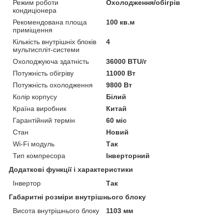
Режим роботи
Охолодження/обігрів
кондиціонера
Рекомендована площа
100 кв.м
приміщення
Кількість внутрішніх блоків
4
мультиспліт-системи
Охолоджуюча здатність
36000 BTU/г
Потужність обігріву
11000 Вт
Потужність охолодження
9800 Вт
Колір корпусу
Білий
Країна виробник
Китай
Гарантійний термін
60 міс
Стан
Новий
Wi-Fi модуль
Так
Тип компресора
Інверторний
Додаткові функції і характеристики
Інвертор
Так
Габаритні розміри внутрішнього блоку
Висота внутрішнього блоку
1103 мм