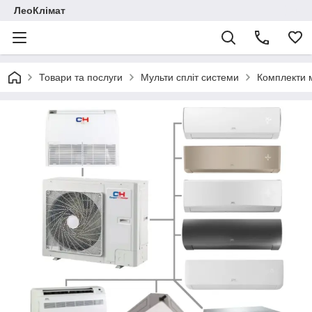
ЛеоКлімат
Товари та послуги
Мульти спліт системи
Комплекти м