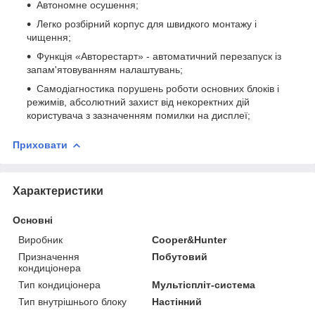
Автономне осушення;
Легко розбірний корпус для швидкого монтажу і
чищення;
Функція «Авторестарт» - автоматичний перезапуск із
запам'ятовуванням налаштувань;
Самодіагностика порушень роботи основних блоків і
режимів, абсолютний захист від некоректних дій
користувача з зазначенням помилки на дисплеї;
Приховати
Характеристики
Основні
Виробник
Cooper&Hunter
Призначення
Побутовий
кондиціонера
Тип кондиціонера
Мультіспліт-система
Тип внутрішнього блоку
Настінний