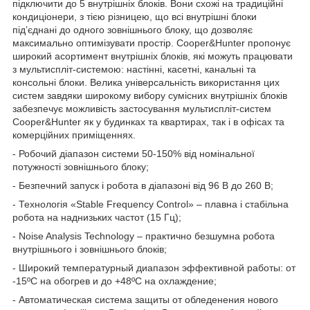
підключити до 5 внутрішніх блоків. Вони схожі на традиційні
кондиціонери, з тією різницею, що всі внутрішні блоки
під’єднані до одного зовнішнього блоку, що дозволяє
максимально оптимізувати простір. Cooper&Hunter пропонує
широкий асортимент внутрішніх блоків, які можуть працювати
з мультиспліт-системою: настінні, касетні, канальні та
консольні блоки. Велика універсальність використання цих
систем завдяки широкому вибору сумісних внутрішніх блоків
забезпечує можливість застосування мультиспліт-систем
Cooper&Hunter як у будинках та квартирах, так і в офісах та
комерційних приміщеннях.
- Робочий діапазон системи 50-150% від номінальної
потужності зовнішнього блоку;
- Безпечний запуск і робота в діапазоні від 96 В до 260 В;
- Технологія «Stable Frequency Control» – плавна і стабільна
робота на наднизьких частот (15 Гц);
- Noise Analysis Technology – практично безшумна робота
внутрішнього і зовнішнього блоків;
- Широкий температурный диапазон эффективной работы: от
-15ºС на обогрев и до +48ºС на охлаждение;
- Автоматическая система защиты от обледенения нового