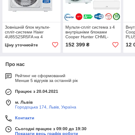
Зовнішній блок мульти-
Мульти-спліт система з 4
Внут
спліт-системи Haier
внутрішніми блоками
Coop
4U85S2SR5FA на 4
Cooper Hunter CHML-
PLU
внутрішніх блоки R-32
U36RK4 + CH-S09FTXF6
муль
152 399
12 
₴
Ціну уточнюйте
VITAL PLUS x 4 шт.
Про нас
Рейтинг не сформований
Менше 5 відгуків за останній рік
Працює з 20.04.2021
м. Львів
Городоцька 174, Львів, Україна
Контакти
Сьогодні працює з 09:00 до 19:30
Показати весь графік роботи