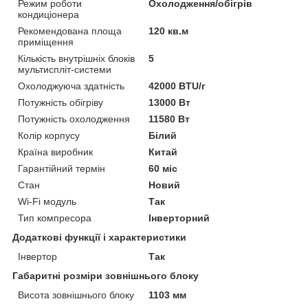
Режим роботи
Охолодження/обігрів
кондиціонера
Рекомендована площа
120 кв.м
приміщення
Кількість внутрішніх блоків
5
мультиспліт-системи
Охолоджуюча здатність
42000 BTU/г
Потужність обігріву
13000 Вт
Потужність охолодження
11580 Вт
Колір корпусу
Білий
Країна виробник
Китай
Гарантійний термін
60 міс
Стан
Новий
Wi-Fi модуль
Так
Тип компресора
Інверторний
Додаткові функції і характеристики
Інвертор
Так
Габаритні розміри зовнішнього блоку
Висота зовнішнього блоку
1103 мм