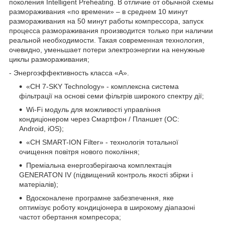
поколения Intelligent Preheating. В отличие от обычной схемы
размораживания «по времени» – в среднем 10 минут
размораживания на 50 минут работы компрессора, запуск
процесса размораживания производится только при наличии
реальной необходимости. Такая современная технология,
очевидно, уменьшает потери электроэнергии на ненужные
циклы размораживания;
- Энергоэффективность класса «А».
«CH 7-SKY Technology» - комплексна система
фільтрації на основі семи фільтрів широкого спектру дії;
Wi-Fi модуль для можливості управління
кондиціонером через Смартфон / Планшет (ОС:
Android, iOS);
«CH SMART-ION Filter» - технологія тотальної
очищення повітря нового покоління;
Преміальна енергозберігаюча комплектація
GENERATON IV (підвищений контроль якості збірки і
матеріалів);
Вдосконалене програмне забезпечення, яке
оптимізує роботу кондиціонера в широкому діапазоні
частот обертання компресора;