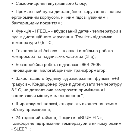
Самоочищення внутрішнього блоку;
Преміальний пульт дистанційного керування з новим
ергономічним корпусом, нічним підсвічуванням і
бактерицидну покриттям;
Функція «I FEEL» - вбудований датчик температури в
пульт дистанційного керування. Точність підтримки
температури 0,5 ° С;
Технологія «I-Action» - плавна і стабільна робота
компресора на наднизьких частотах (1Гц);
Безперебійна робота в діапазоні 96В-260В.
Інноваційний, малогабаритний трансформатор;
Захист вашого будинку від замерзання: функція «+8
градусів». Кондиціонер буде підтримувати температуру
8 ° С, не дозволяючи заморозити приміщення і
споживаючи мінімум електроенергії;
Ширококутові жалюзі, створюють охоплення всього
об'єму приміщення;
24-годинний таймер; Покриття «BLUE-FIN»;
Комфортне підтримання температури в нічному режимі
«SLEEP»;