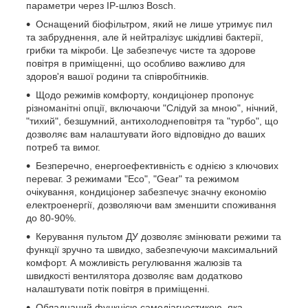
параметри через IP-шлюз Bosch.
Оснащений біофільтром, який не лише утримує пил
та забруднення, але й нейтралізує шкідливі бактерії,
грибки та мікроби. Це забезпечує чисте та здорове
повітря в приміщенні, що особливо важливо для
здоров'я вашої родини та співробітників.
Щодо режимів комфорту, кондиціонер пропонує
різноманітні опції, включаючи "Слідуй за мною", нічний,
"тихий", безшумний, антихолоднеповітря та "турбо", що
дозволяє вам налаштувати його відповідно до ваших
потреб та вимог.
Безперечно, енергоефективність є однією з ключових
переваг. З режимами "Eco", "Gear" та режимом
очікування, кондиціонер забезпечує значну економію
електроенергії, дозволяючи вам зменшити споживання
до 80-90%.
Керування пультом ДУ дозволяє змінювати режими та
функції зручно та швидко, забезпечуючи максимальний
комфорт. А можливість регулювання жалюзів та
швидкості вентилятора дозволяє вам додатково
налаштувати потік повітря в приміщенні.
Обладнаний функцією самодіагностикою, яка