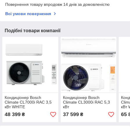
Повернення товару впродовж 14 днів за домовленістю
Всі умови повернення
Подібні товари компанії
Кондиціонер Bosch
Кондиціонер Bosch
Конд
Climate CL7000i RAC 3,5
Climate CL3000i RAC 5,3
Clim
кВт WHITE
кВт
кВт
48 399
37 599
65 
₴
₴