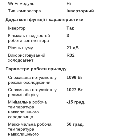
Wi-Fi модуль
Ні
Тип компресора
Інверторний
Додаткові функції і характеристики
Інвертор
Так
Кількість швидкостей
3
роботи вентилятора
Рівень шуму
21 дБ
Використовуваний
R32
холодоагент
Параметри роботи приладу
Споживана потужність у
1096 Вт
режимі охолодження
Споживана потужність у
1027 Вт
режимі обігріву
Мінімальна робоча
-15 град.
температура
навколишнього
середовища
Максимальна робоча
50 град.
температура
навколишнього