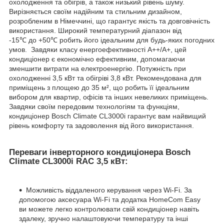
охолодження та обігрів, а також низький рівень шуму.
Вирізняється своїм надійним та стильним дизайном,
розробленим в Німеччині, що гарантує якість та довговічність
використання. Широкий температурний діапазон від
-15℃ до +50℃ робить його ідеальним для будь-яких погодних
умов. Завдяки класу енергоефективності A++/A+, цей
кондиціонер є економічно ефективним, допомагаючи
зменшити витрати на електроенергію. Потужність при
охолодженні 3,5 кВт та обігріві 3,8 кВт. Рекомендована для
приміщень з площею до 35 м², що робить її ідеальним
вибором для квартир, офісів та інших невеликих приміщень.
Завдяки своїм передовим технологіям та функціям,
кондиціонер Bosch Climate CL3000i гарантує вам найвищий
рівень комфорту та задоволення від його використання.
Переваги інверторного кондиціонера Bosch
Climate CL3000i RAC 3,5 кВт:
Можливість віддаленого керування через Wi-Fi. За
допомогою аксесуара Wi-Fi та додатка HomeCom Easy
ви можете легко контролювати свій кондиціонер навіть
здалеку, зручно налаштовуючи температуру та інші