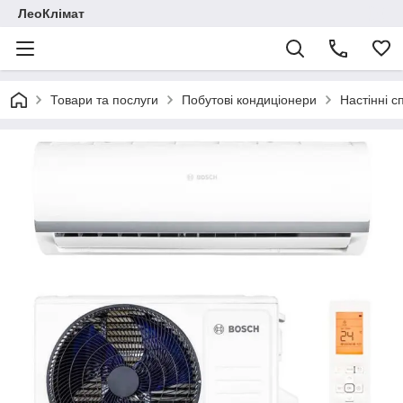
ЛеоКлімат
Товари та послуги
Побутові кондиціонери
Настінні с