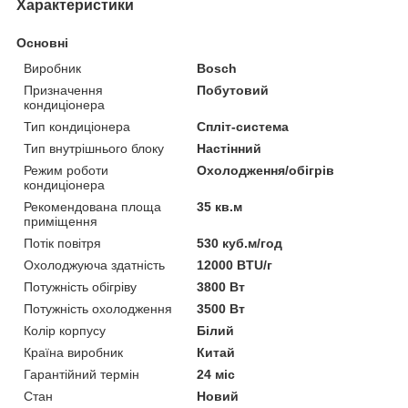
Характеристики
Основні
Виробник
Bosch
Призначення
Побутовий
кондиціонера
Тип кондиціонера
Спліт-система
Тип внутрішнього блоку
Настінний
Режим роботи
Охолодження/обігрів
кондиціонера
Рекомендована площа
35 кв.м
приміщення
Потік повітря
530 куб.м/год
Охолоджуюча здатність
12000 BTU/г
Потужність обігріву
3800 Вт
Потужність охолодження
3500 Вт
Колір корпусу
Білий
Країна виробник
Китай
Гарантійний термін
24 міс
Стан
Новий