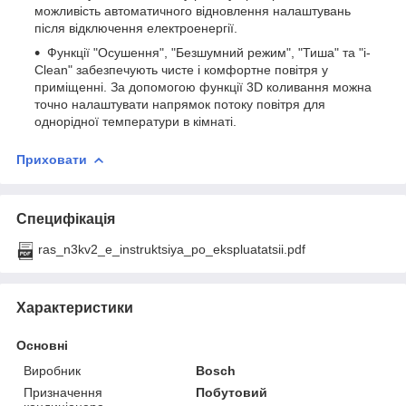
можливість автоматичного відновлення налаштувань
після відключення електроенергії.
Функції "Осушення", "Безшумний режим", "Тиша" та "i-
Clean" забезпечують чисте і комфортне повітря у
приміщенні. За допомогою функції 3D коливання можна
точно налаштувати напрямок потоку повітря для
однорідної температури в кімнаті.
Приховати
Специфікація
ras_n3kv2_e_instruktsiya_po_ekspluatatsii.pdf
Характеристики
Основні
Виробник
Bosch
Призначення
Побутовий