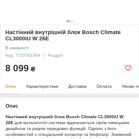
Настінний внутрішній блок Bosch Climate
CL3000iU W 26E
В наявності
Код: 7733701564
Роздріб
8 099
₴
Опис
Характеристики
Доставка
Оплата
Умови п
Опис
Настінний внутрішній блок Bosch Climate CL3000iU W
26E
для мультиспліт-системи відзначається своїм німецьким
дизайном та рядом передових функцій. Однією з його
особливостей є спеціальний іонізатор та біофільтр. Знижений