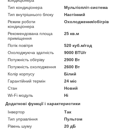
кондиціонера
Тип кондиціонера
Мультіспліт-система
Тип внутрішнього блоку
Настінний
Режим роботи
Охолодження/обігрів
кондиціонера
Рекомендована площа
25 кв.м
приміщення
Потік повітря
520 куб.м/год
Охолоджуюча здатність
9000 BTU/г
Потужність обігріву
2900 Вт
Потужність охолодження
2600 Вт
Колір корпусу
Білий
Гарантійний термін
24 міс
Стан
Новий
Wi-Fi модуль
Ні
Додаткові функції і характеристики
Інвертор
Так
Тип управління
Пультом
Рівень шуму
20 дБ