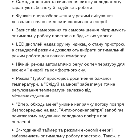
Самодіагностика та виявлення витоку холодоагенту
гарантують безпеку й надійність роботи.
Функція енергозбереження у режимі очікування
дозволяє значно зменшити споживання енергії.
Захист від замерзання та самоочищення підтримують
оптимальну роботу пристрою в будь-яких умовах.
LED дисплей надає зручну індикацію стану пристрою,
а стандартні режими дозволяють вибрати оптимальний
режим роботи для вашого комфорту.
Нічний режим автоматично регулює температуру для
економії енергії та комфортного сну.
Режим "Турбо" прискорює досягнення бажаної
температури, а "Слідуй за мною" забезпечує точне
регулювання температури залежно від
місцезнаходження.
"Вітер, обходь мене" уникне напрямку потоку повітря
безпосередньо на вас. "Антихолоднеповітря" запобігає
початковому видуванню холодного повітря при
опаленні.
24-годинний таймер та режими економії енергії
забезпечують оптимальну роботу пристрою. Також, є