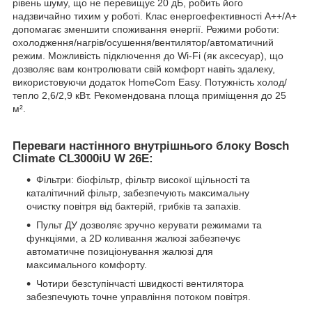
рівень шуму, що не перевищує 20 дБ, робить його
надзвичайно тихим у роботі. Клас енергоефективності A++/A+
допомагає зменшити споживання енергії. Режими роботи:
охолодження/нагрів/осушення/вентилятор/автоматичний
режим. Можливість підключення до Wi-Fi (як аксесуар), що
дозволяє вам контролювати свій комфорт навіть здалеку,
використовуючи додаток HomeCom Easy. Потужність холод/
тепло 2,6/2,9 кВт. Рекомендована площа приміщення до 25
м².
Переваги настінного внутрішнього блоку Bosch
Climate CL3000iU W 26E:
Фільтри: біофільтр, фільтр високої щільності та
каталітичний фільтр, забезпечують максимальну
очистку повітря від бактерій, грибків та запахів.
Пульт ДУ дозволяє зручно керувати режимами та
функціями, а 2D коливання жалюзі забезпечує
автоматичне позиціонування жалюзі для
максимального комфорту.
Чотири безступінчасті швидкості вентилятора
забезпечують точне управління потоком повітря.