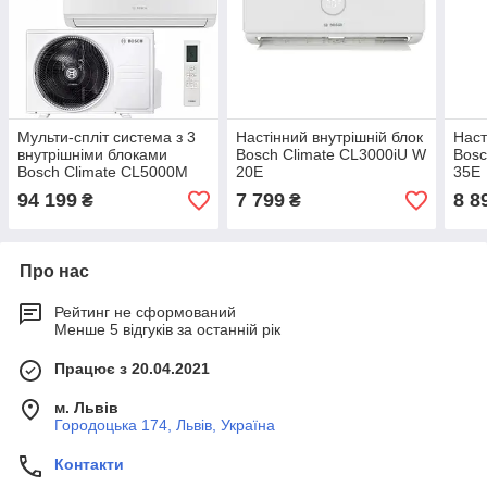
Мульти-спліт система з 3
Настінний внутрішній блок
Наст
внутрішніми блоками
Bosch Climate CL3000iU W
Bosc
Bosch Climate CL5000M
20E
35E
79/3 E + CL3000iU W 26E
94 199
7 799
8 8
₴
₴
x 3 шт.
Про нас
Рейтинг не сформований
Менше 5 відгуків за останній рік
Працює з 20.04.2021
м. Львів
Городоцька 174, Львів, Україна
Контакти