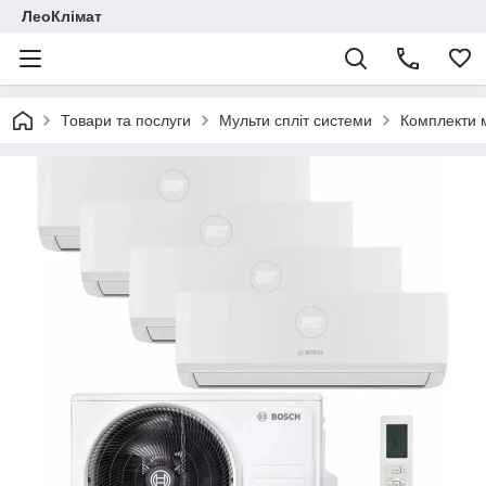
ЛеоКлімат
Товари та послуги
Мульти спліт системи
Комплекти м