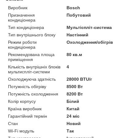
Виробник
Bosch
Призначення
Побутовий
кондиціонера
Тип кондиціонера
Мультіспліт-система
Тип внутрішнього блоку
Настінний
Режим роботи
Охолодження/обігрів
кондиціонера
Рекомендована площа
80 кв.м
приміщення
Кількість внутрішніх блоків
4
мультиспліт-системи
Охолоджуюча здатність
28000 BTU/г
Потужність обігріву
8500 Вт
Потужність охолодження
8200 Вт
Колір корпусу
Білий
Країна виробник
Китай
Гарантійний термін
24 міс
Стан
Новий
Wi-Fi модуль
Так