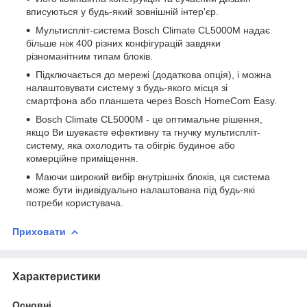
вписуються у будь-який зовнішній інтер'єр.
Мультиспліт-система Bosch Climate CL5000M надає
більше ніж 400 різних конфігурацій завдяки
різноманітним типам блоків.
Підключається до мережі (додаткова опція), і можна
налаштовувати систему з будь-якого місця зі
смартфона або планшета через Bosch HomeCom Easy.
Bosch Climate CL5000M - це оптимальне рішення,
якщо Ви шуекаєте ефективну та гнучку мультиспліт-
систему, яка охолодить та обігріє будиное або
комерційне приміщення.
Маючи широкий вибір внутрішніх блоків, ця система
може бути індивідуально налаштована під будь-які
потреби користувача.
Приховати
Характеристики
Основні