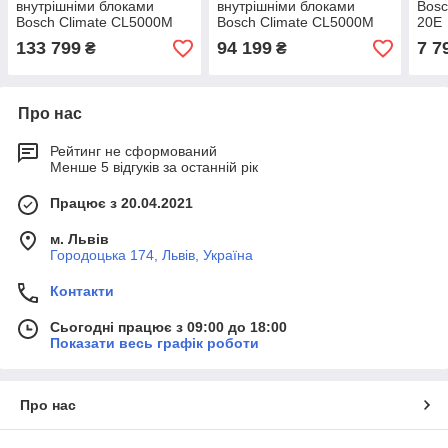
внутрішніми блоками
внутрішніми блоками
Bosc
Bosch Climate CL5000M
Bosch Climate CL5000M
20E
125/5 E + CL3000iU W 20E
79/3 E + CL3000iU W 26E
133 799
94 199
7 7
₴
₴
x 5 шт.
x 3 шт.
Про нас
Рейтинг не сформований
Менше 5 відгуків за останній рік
Працює з 20.04.2021
м. Львів
Городоцька 174, Львів, Україна
Контакти
Сьогодні працює з 09:00 до 18:00
Показати весь графік роботи
Про нас