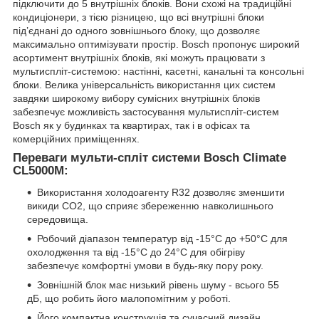
підключити до 5 внутрішніх блоків. Вони схожі на традиційні
кондиціонери, з тією різницею, що всі внутрішні блоки
під’єднані до одного зовнішнього блоку, що дозволяє
максимально оптимізувати простір. Bosch пропонує широкий
асортимент внутрішніх блоків, які можуть працювати з
мультиспліт-системою: настінні, касетні, канальні та консольні
блоки. Велика універсальність використання цих систем
завдяки широкому вибору сумісних внутрішніх блоків
забезпечує можливість застосування мультиспліт-систем
Bosch як у будинках та квартирах, так і в офісах та
комерційних приміщеннях.
Переваги мульти-спліт системи Bosch Climate
CL5000M:
Використання холодоагенту R32 дозволяє зменшити
викиди CO2, що сприяє збереженню навколишнього
середовища.
Робочий діапазон температур від -15°C до +50°C для
охолодження та від -15°C до 24°C для обігріву
забезпечує комфортні умови в будь-яку пору року.
Зовнішній блок має низький рівень шуму - всього 55
дБ, що робить його малопомітним у роботі.
Його компактна конструкція та сучасний дизайн