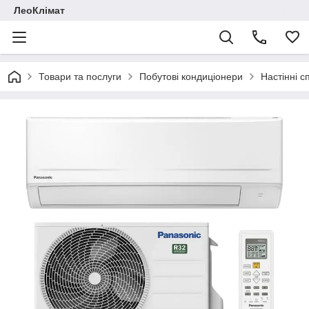
ЛеоКлімат
Товари та послуги
Побутові кондиціонери
Настінні с