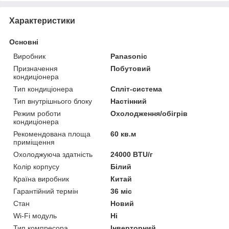
Характеристики
Основні
Виробник
Panasonic
Призначення
Побутовий
кондиціонера
Тип кондиціонера
Спліт-система
Тип внутрішнього блоку
Настінний
Режим роботи
Охолодження/обігрів
кондиціонера
Рекомендована площа
60 кв.м
приміщення
Охолоджуюча здатність
24000 BTU/г
Колір корпусу
Білий
Країна виробник
Китай
Гарантійний термін
36 міс
Стан
Новий
Wi-Fi модуль
Ні
Тип компресора
Інверторний