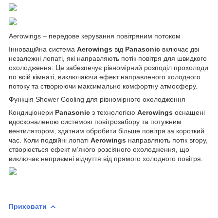
Aerowings – передове керування повітряним потоком
Інноваційна система
Aerowings
від
Panasonic
включає дві
незалежні лопаті, які направляють потік повітря для швидкого
охолодження. Це забезпечує рівномірний розподіл прохолоди
по всій кімнаті, виключаючи ефект направленого холодного
потоку та створюючи максимально комфортну атмосферу.
Функція Shower Cooling для рівномірного охолодження
Кондиціонери
Panasonic
з технологією
Aerowings
оснащені
вдосконаленою системою повітрозабору та потужним
вентилятором, здатним обробити більше повітря за короткий
час. Коли подвійні лопаті
Aerowings
направляють потік вгору,
створюється ефект м’якого розсіяного охолодження, що
виключає неприємні відчуття від прямого холодного повітря.
Приховати