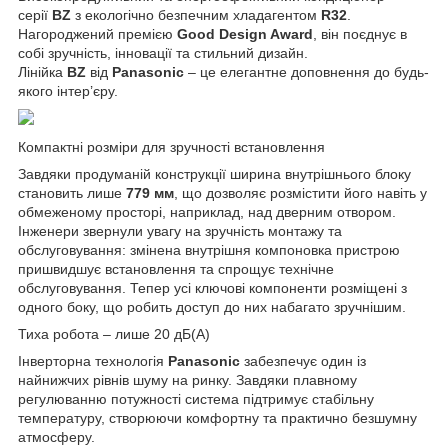
серії
BZ
з екологічно безпечним хладагентом
R32
.
Нагороджений премією
Good Design Award
, він поєднує в
собі зручність, інновації та стильний дизайн.
Лінійка
BZ
від
Panasonic
– це елегантне доповнення до будь-
якого інтер’єру.
Компактні розміри для зручності встановлення
Завдяки продуманій конструкції ширина внутрішнього блоку
становить лише
779 мм
, що дозволяє розмістити його навіть у
обмеженому просторі, наприклад, над дверним отвором.
Інженери звернули увагу на зручність монтажу та
обслуговування: змінена внутрішня компоновка пристрою
пришвидшує встановлення та спрощує технічне
обслуговування. Тепер усі ключові компоненти розміщені з
одного боку, що робить доступ до них набагато зручнішим.
Тиха робота – лише 20 дБ(A)
Інверторна технологія
Panasonic
забезпечує один із
найнижчих рівнів шуму на ринку. Завдяки плавному
регулюванню потужності система підтримує стабільну
температуру, створюючи комфортну та практично безшумну
атмосферу.