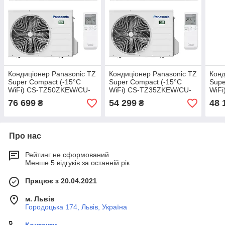
Кондиціонер Panasonic TZ
Кондиціонер Panasonic TZ
Конд
Super Compact (-15°C
Super Compact (-15°C
Supe
WiFi) CS-TZ50ZKEW/CU-
WiFi) CS-TZ35ZKEW/CU-
WiF
TZ50ZKE
TZ35ZKE
TZ2
76 699
54 299
48 
₴
₴
Про нас
Рейтинг не сформований
Менше 5 відгуків за останній рік
Працює з 20.04.2021
м. Львів
Городоцька 174, Львів, Україна